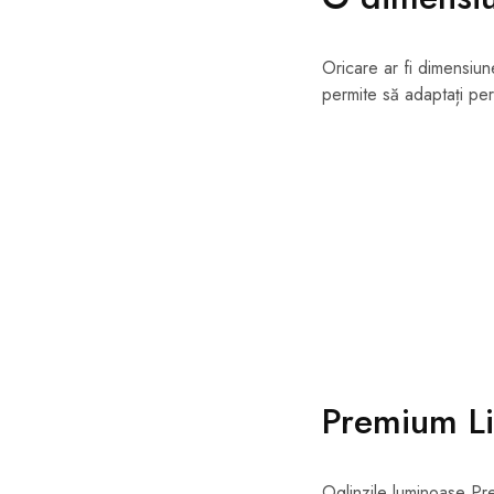
Oricare ar fi dimensiun
permite să adaptați pe
Premium L
Oglinzile luminoase Pr