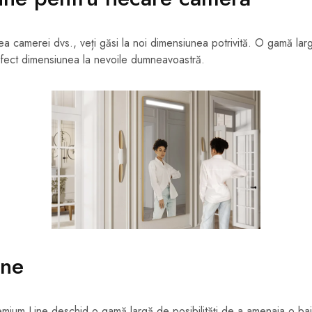
ea camerei dvs., veți găsi la noi dimensiunea potrivită. O gamă larg
rfect dimensiunea la nevoile dumneavoastră.
ine
emium Line deschid o gamă largă de posibilități de a amenaja o ba