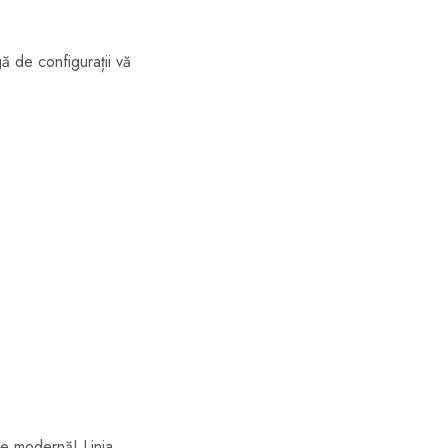
ă de configurații vă
ie modernă! Linia