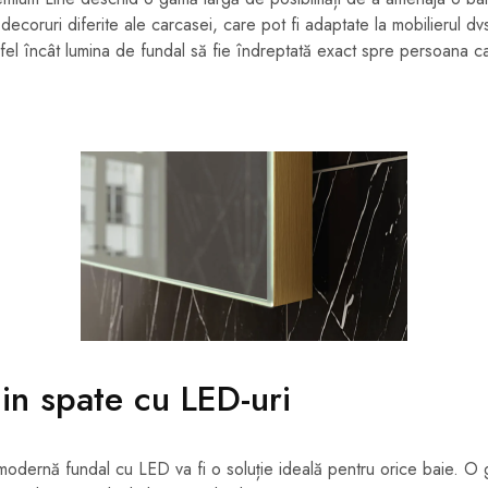
ecoruri diferite ale carcasei, care pot fi adaptate la mobilierul dvs
l încât lumina de fundal să fie îndreptată exact spre persoana care
in spate cu LED-uri
modernă fundal cu LED va fi o soluție ideală pentru orice baie. O 