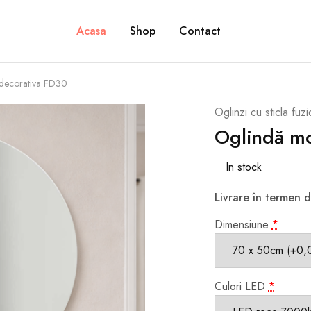
Acasa
Shop
Contact
decorativa FD30
Oglinzi cu sticla fuz
Oglindă m
In stock
Livrare în termen d
Dimensiune
*
Culori LED
*