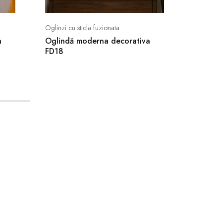
Oglinzi cu sticla fuzionata
Oglinzi cu
a
Oglindă moderna decorativa
Oglind
FD18
FD05