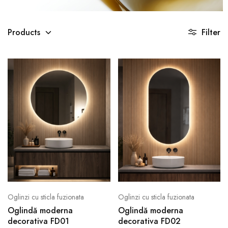
Reflexia
Products
Filter
perfectă începe
aici
Oglinzi LED moderne pentru un ambient
rafinat și funcțional
Shop
Oglinzi cu sticla fuzionata
Oglinzi cu sticla fuzionata
Oglindă moderna
Oglindă moderna
decorativa FD01
decorativa FD02